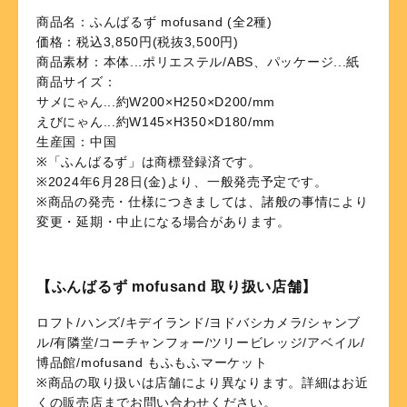
商品名：ふんばるず mofusand (全2種)
価格：税込3,850円(税抜3,500円)
商品素材：本体...ポリエステル/ABS、パッケージ...紙
商品サイズ：
サメにゃん...約W200×H250×D200/mm
えびにゃん...約W145×H350×D180/mm
生産国：中国
※「ふんばるず」は商標登録済です。
※2024年6月28日(金)より、一般発売予定です。
※商品の発売・仕様につきましては、諸般の事情により
変更・延期・中止になる場合があります。
【ふんばるず mofusand 取り扱い店舗】
ロフト/ハンズ/キデイランド/ヨドバシカメラ/シャンブ
ル/有隣堂/コーチャンフォー/ツリービレッジ/アベイル/
博品館/mofusand もふもふマーケット
※商品の取り扱いは店舗により異なります。詳細はお近
くの販売店までお問い合わせください。