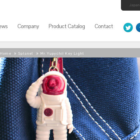
Japan
ews
Company
Product Catalog
Contact
Home
Splanet
Mr.Yupychil Key Light