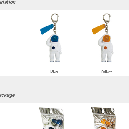
riation
Blue
Yellow
ackage